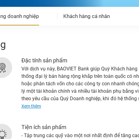
ng doanh nghiệp
Khách hàng cá nhân
ng
Đặc tính sản phẩm
Với dịch vụ này, BAOVIET Bank giúp Quý Khách hàng l
thống đại lý bán hàng rộng khắp trên toàn quốc có n
hoặc phân tách vốn cho các công ty con nhanh chóng
lý một tài khoản chính và nhiều tài khoản phụ bằng v
theo yêu cầu của Quý Doanh nghiệp, khi đó hệ thống s
về tài khoản chính hoặc trích số dư từ tài khoản chín
Xem thêm
hưởng lãi suất sinh lời tối ưu.
Tiện ích sản phẩm
- Tập trung các quỹ vào một nơi nhất định để tăng c