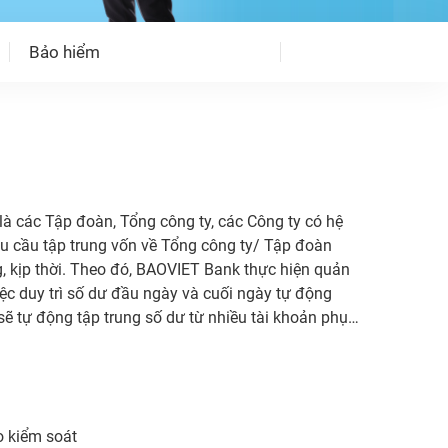
Bảo hiểm
à các Tập đoàn, Tổng công ty, các Công ty có hệ
hu cầu tập trung vốn về Tổng công ty/ Tập đoàn
, kịp thời. Theo đó, BAOVIET Bank thực hiện quản
iệc duy trì số dư đầu ngày và cuối ngày tự động
ẽ tự động tập trung số dư từ nhiều tài khoản phụ
h về các tài khoản phụ. Số dư trên tài khoản được
ao kiểm soát