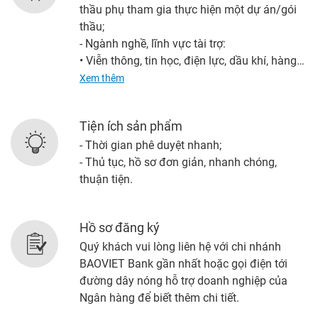
thầu phụ tham gia thực hiện một dự án/gói
thầu;
- Ngành nghề, lĩnh vực tài trợ:
• Viễn thông, tin học, điện lực, dầu khí, hàng
không, truyền thanh truyền hình, giáo dục, y
Xem thêm
tế, dược phẩm
• Xây dựng, xây lắp, cơ điện…
Tiện ích sản phẩm
- Hình thức tài trợ: Cho vay, Phát hành bảo
- Thời gian phê duyệt nhanh;
lãnh, Phát hành L/C.
- Thủ tục, hồ sơ đơn giản, nhanh chóng,
thuận tiện.
Hồ sơ đăng ký
Quý khách vui lòng liên hệ với chi nhánh
BAOVIET Bank gần nhất hoặc gọi điện tới
đường dây nóng hỗ trợ doanh nghiệp của
Ngân hàng để biết thêm chi tiết.