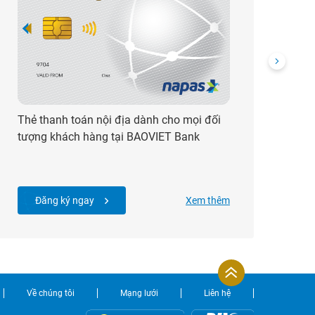
Thẻ thanh toán nội địa dành cho mọi đối
Ứn
tượng khách hàng tại BAOVIET Bank
Khá
to
Đăng ký ngay
Xem thêm
Về chúng tôi
Mạng lưới
Liên hệ