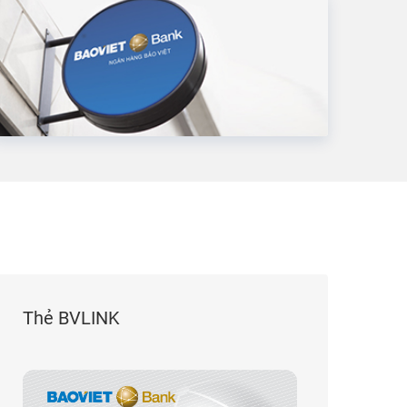
Thẻ BVLINK
BA