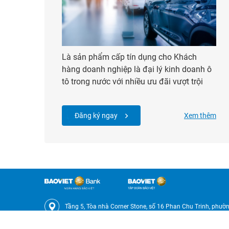
Là sản phẩm cấp tín dụng cho Khách
hàng doanh nghiệp là đại lý kinh doanh ô
tô trong nước với nhiều ưu đãi vượt trội
Đăng ký ngay
Xem thêm
Tầng 5, Tòa nhà Corner Stone, số 16 Phan Chu Trinh, phư