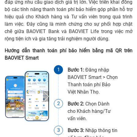
đáp ứng nhu cầu giao dịch giá trị lớn. Việc triển khai đồng
bộ các tính năng thanh toán phí bảo hiểm góp phần hỗ trợ
hiệu quả cho Khách hàng và Tư vấn viên trong quá trình
làm việc. Đây cũng là minh chứng cho sự phối hợp chặt
chẽ giữa BAOVIET Bank và BAOVIET Life trong việc mở
rộng tiện ích và gia tăng trải nghiệm người dùng.
Hướng dẫn thanh toán phí bảo hiểm bằng mã QR trên
BAOVIET Smart
1
Bước 1:
Đăng nhập
BAOVIET Smart > Chọn
Thanh toán phí Bảo
Việt Nhân Thọ.
2
Bước 2:
Chọn Dành
cho Khách hàng/Tư
vấn viên.
3
Bước 3:
Nhập thông tin