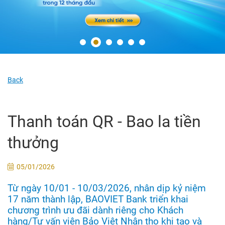
Back
Thanh toán QR - Bao la tiền
thưởng
05/01/2026
Từ ngày 10/01 - 10/03/2026, nhân dịp kỷ niệm
17 năm thành lập, BAOVIET Bank triển khai
chương trình ưu đãi dành riêng cho Khách
hàng/Tư vấn viên Bảo Việt Nhân thọ khi tạo và